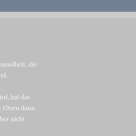
esundheit, die
nd.
rd, hat das
h Eltern dann
ber nicht