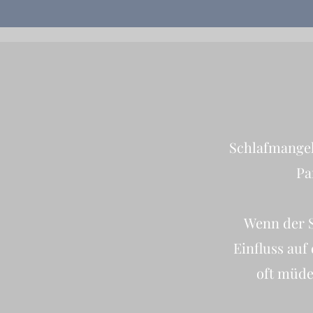
Schlafmangel 
Pa
Wenn der S
Einfluss auf
oft müde