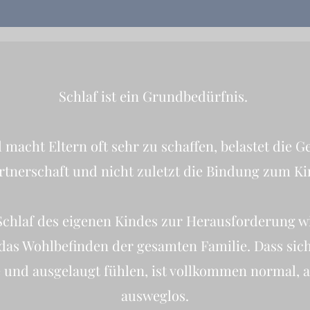
Schlaf ist ein Grundbedürfnis. ​
macht Eltern oft sehr zu schaffen, belastet die G
rtnerschaft und nicht zuletzt die Bindung zum Ki
chlaf des eigenen Kindes zur Herausforderung wi
 das Wohlbefinden der gesamten Familie. Dass sic
 und ausgelaugt fühlen, ist vollkommen normal, a
ausweglos.