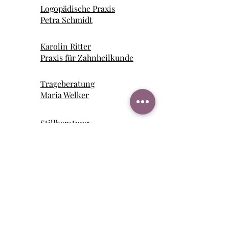
Logopädische Praxis
Petra Schmidt
Karolin Ritter
Praxis für Zahnheilkunde
Trageberatung
Maria Welker
Stillberatung
Sandra Gerber
Stillberatung
Sandra Deismann
Mütterpflege