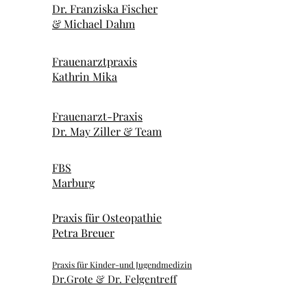
Dr. Franziska Fischer
& Michael Dahm
Frauenarztpraxis
Kathrin Mika
Frauenarzt-Praxis
Dr. May Ziller & Team
FBS
Marburg
Praxis für Osteopathie
Petra Breuer
Praxis für Kinder-und Jugendmedizin
Dr.Grote & Dr. Felgentreff