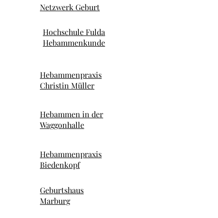
Netzwerk Geburt
Hochschule Fulda
Hebammenkunde
Hebammenpraxis
Christin Müller
Hebammen in der
Waggonhalle
Hebammenpraxis
Biedenkopf
Geburtshaus
Marburg