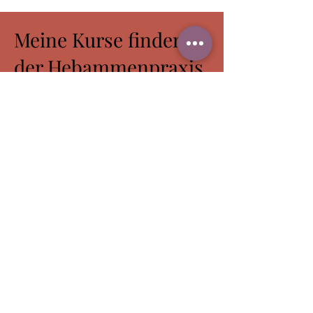
Einzelkarte á 90 Minuten
Meine Kurse finden in
der Hebammenpraxis
Christin Müller statt.
https://www.hebammetinemueller.d
e/
Möllner Weg 32A,
35085 Ebsdorfergrund
​Schwangerschaftsyoga