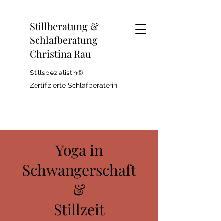
Stillberatung &
Schlafberatung
Christina Rau
Stillspezialistin®
Zertifizierte Schlafberaterin
Yoga in
Schwangerschaft
&
Stillzeit