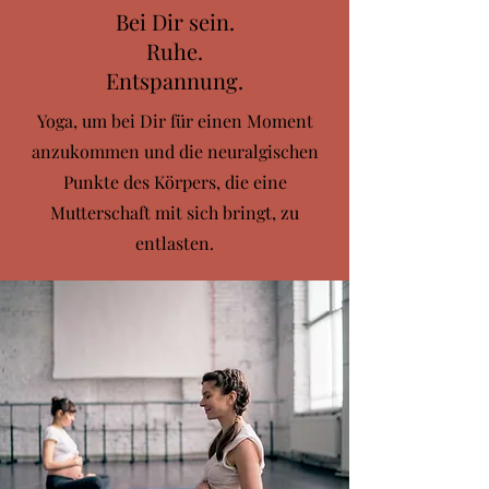
Bei Dir sein.
Ruhe.
Entspannung.
Yoga, um bei Dir für einen Moment
anzukommen und die neuralgischen
Punkte des Körpers, die eine
Mutterschaft mit sich bringt, zu
entlasten.